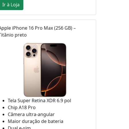
Ir à Loja
Apple iPhone 16 Pro Max (256 GB) –
Titânio preto
Tela Super Retina XDR 6.9 pol
Chip A18 Pro
Câmera ultra-angular
Maior duração de bateria
Dual e-sim