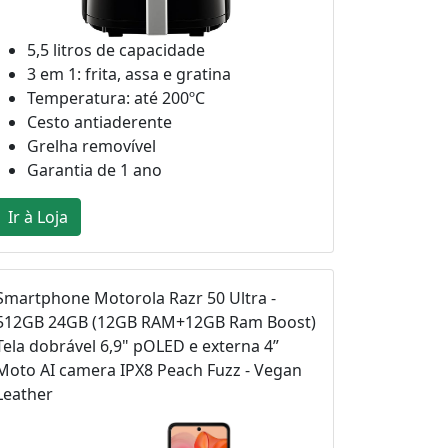
5,5 litros de capacidade
3 em 1: frita, assa e gratina
Temperatura: até 200ºC
Cesto antiaderente
Grelha removível
Garantia de 1 ano
Ir à Loja
Smartphone Motorola Razr 50 Ultra -
512GB 24GB (12GB RAM+12GB Ram Boost)
Tela dobrável 6,9" pOLED e externa 4”
Moto AI camera IPX8 Peach Fuzz - Vegan
Leather